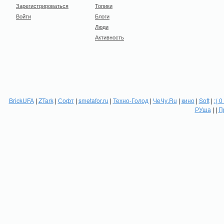
Зарегистрироваться
Топики
Войти
Блоги
Люди
Активность
BrickUFA
|
ZTark
|
Софт
|
smetafor.ru
|
Техно-Голод
|
ЧеЧу.Ru
|
кино
|
Soft
|
:( 0
РУша
| |
П