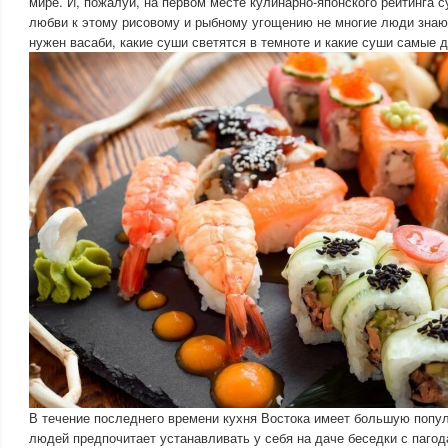
мире. И, пожалуй, на первом месте кулинарно-японского рейтинга с
любви к этому рисовому и рыбному угощению не многие люди знают
нужен васаби, какие суши светятся в темноте и какие суши самые д
В течение последнего времени кухня Востока имеет большую попул
людей предпочитает устанавливать у себя на даче беседки с паго