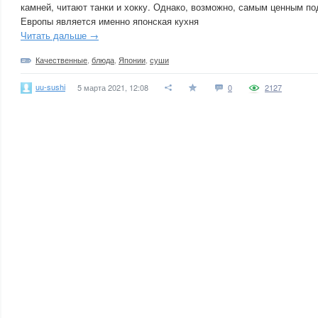
камней, читают танки и хокку. Однако, возможно, самым ценным п
Европы является именно японская кухня
Читать дальше →
Качественные
,
блюда
,
Японии
,
суши
uu-sushi
5 марта 2021, 12:08
0
2127