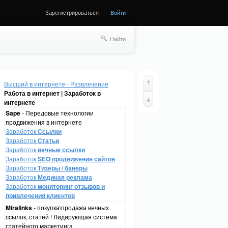
Зарегистрироваться
Войти
Найти
Высший в интернете - Развлечение
Работа в интернет | Заработок в
интернете
Sape
- Передовые технологии
продвижения в интернете
Заработок
Ссылки
Заработок
Статьи
Заработок
вечные ссылки
Заработок
SEO продвижения сайтов
Заработок
Тизеры / банеры
Заработок
Мединая реклама
Заработок
мониторинг отзывов и
привлечения клиентов
Miralinks
- покупка\продажа вечных
ссылок, статей ! Лидирующая система
статейного маркетинга .