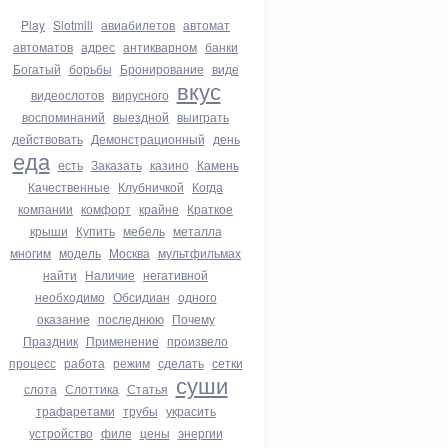
Play
Slotmill
авиабилетов
автомат
автоматов
адрес
антикварном
банки
Богатый
борьбы
Бронирование
виде
вкус
видеослотов
вирусного
воспоминаний
выездной
выиграть
действовать
Демонстрационный
день
еда
есть
Заказать
казино
Камень
Качественные
Клубничкой
Когда
компании
комфорт
крайне
Краткое
крыши
Купить
мебель
металла
многим
модель
Москва
мультфильмах
найти
Наличие
негативной
необходимо
Обсидиан
одного
оказание
последнюю
Почему
Праздник
Применение
произвело
процесс
работа
режим
сделать
сетки
суши
слота
Слоттика
Статья
трафаретами
трубы
украсить
устройство
филе
цены
энергии