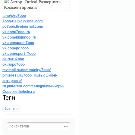
Автор: Ordeal Развернуть
Комментировать
t.me/s/ru7ooo
7ooo-ru.livejournal.com
pc7ooo.livejournal.com/
vk.com/7ooo_ru
vk.com/kkiinnoo_ru
vk.com/auto_7ooo
vk.com/pc7ooo
vk.com/sport_7ooo
ok.ru/ru7ooo
ok.ru/pc7ooo
my.mail.ru/community/7ooo/
pinterest.ru/7ooo_ru/высший-в-
интернете/
ru.pinterest.com/cetkijpk/пк-и-игры/
Ссылки thehole.ru
Теги
Все теги