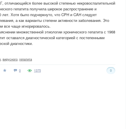
ВАГ, отличающийся более высокой степенью некровоспалительной
ческого гепатита получила широкое распространение и
0 лет. Хотя было подчеркнуто, что CPH и CAH следует
евания, а как варианты степени активности заболевания. Это
ни все чаще игнорировалось.
ыяснении множественной этиологии хронического гепатита с 1968
тит оставался диагностической категорией с постепенными
еской диагностики.
о
,
вирусного
,
гепатита
0
1375
0