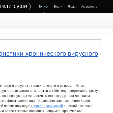
тели суши )
Топики
Блоги
Люди
Активность
ристики хронического вирусного
ктивного вирусного гепатита печени в то время. Из -за
руппа гепатологов и патологов в 1968 голу предложила простую
, основанную на гистологии, было стандартным лечением,
ных» форм заболевания. Классификация различала более
бой персистирующий
гепатит хронический
с низкой степенью
ь и более тяжелые варианты, например, хронический