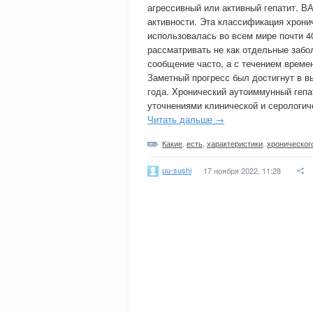
агрессивный или активный гепатит. 
активности. Эта классификация хрони
использовалась во всем мире почти 4
рассматривать не как отдельные забол
сообщение часто, а с течением време
Заметный прогресс был достигнут в в
года. Хронический аутоиммунный гепа
уточнениями клинической и серологич
Читать дальше →
Какие
,
есть
,
характеристики
,
хроническог
uu-sushi
17 ноября 2022, 11:28