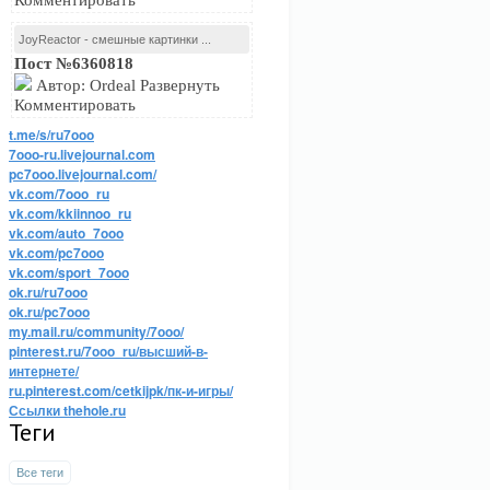
Комментировать
JoyReactor - смешные картинки ...
Пост №6360818
Автор: Ordeal Развернуть
Комментировать
t.me/s/ru7ooo
7ooo-ru.livejournal.com
pc7ooo.livejournal.com/
vk.com/7ooo_ru
vk.com/kkiinnoo_ru
vk.com/auto_7ooo
vk.com/pc7ooo
vk.com/sport_7ooo
ok.ru/ru7ooo
ok.ru/pc7ooo
my.mail.ru/community/7ooo/
pinterest.ru/7ooo_ru/высший-в-
интернете/
ru.pinterest.com/cetkijpk/пк-и-игры/
Ссылки thehole.ru
Теги
Все теги