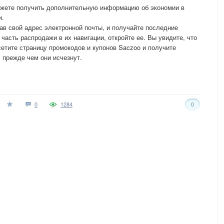
ожете получить дополнительную информацию об экономии в
и.
зав свой адрес электронной почты, и получайте последние
асть распродажи в их навигации, откройте ее. Вы увидите, что
сетите страницу промокодов и купонов Saczoo и получите
 прежде чем они исчезнут.
0
1284
0