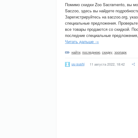
Помимо скидки Zoo Sacramento, вы м
Saczoo, здесь вы найдете подробност
Зарегистрируйтесь на saczoo.org, ука
специальные предложения. Проверьте ч
все товары продаются со скидкой. По
последние специальные предложения,
Читать дальше →
найти
,
последнюю
,
скидку
,
зоопарк
uu-sushi
11 августа 2022, 18:42