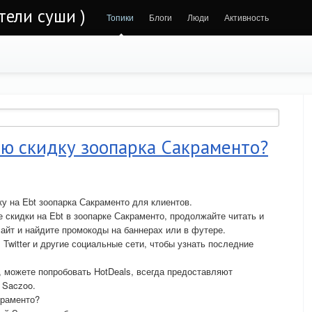
тели суши )
Топики
Блоги
Люди
Активность
юю скидку зоопарка Сакраменто?
у на Ebt зоопарка Сакраменто для клиентов.
 скидки на Ebt в зоопарке Сакраменто, продолжайте читать и
сайт и найдите промокоды на баннерах или в футере.
Twitter и другие социальные сети, чтобы узнать последние
, можете попробовать HotDeals, всегда предоставляют
 Saczoo.
краменто?