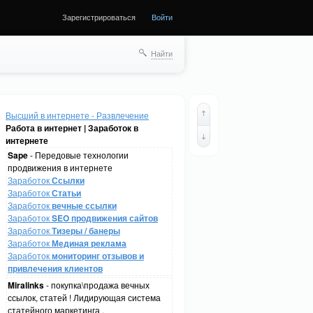
Зарегистрироваться
Войти
Найти
Высший в интернете - Развлечение
Работа в интернет | Заработок в
интернете
Sape
- Передовые технологии
продвижения в интернете
Заработок
Ссылки
Заработок
Статьи
Заработок
вечные ссылки
Заработок
SEO продвижения сайтов
Заработок
Тизеры / банеры
Заработок
Мединая реклама
Заработок
мониторинг отзывов и
привлечения клиентов
Miralinks
- покупка\продажа вечных
ссылок, статей ! Лидирующая система
статейного маркетинга .