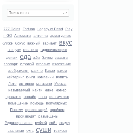
777 Coins
Fortuna
Legacy of Dead
Play
n GO
Автоматы
антенна
арматурные
вкус
ближе
бонус
важный
вариант
воздуху
гепатита
гидроизоляцию
еда
деньги
жби
Зачем
защиты
зоопарк
Игровой
игровых
изложение
изображают
казино
Какие
каком
кейтеринг
книги
компании
Купить
Лето
лотерею
магазине
Москва
называемый
найти
ниже
номер
нравится
онлайн
папа
пользуются
помещение
помощь
популярных
Почему
презентаций
проблем
производят
размещены
Редактирование
рублей
сайт
скидку
суши
стальные
суть
тезисов