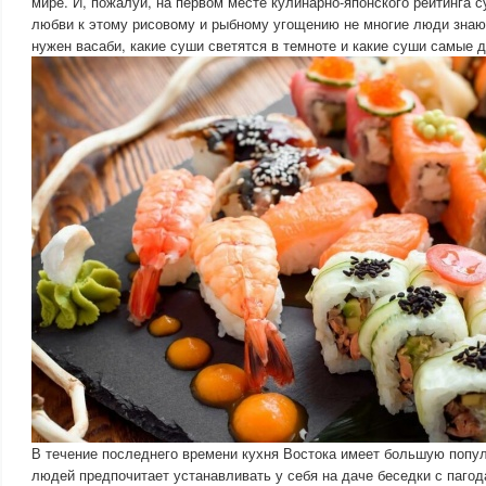
мире. И, пожалуй, на первом месте кулинарно-японского рейтинга с
любви к этому рисовому и рыбному угощению не многие люди знают
нужен васаби, какие суши светятся в темноте и какие суши самые д
В течение последнего времени кухня Востока имеет большую попул
людей предпочитает устанавливать у себя на даче беседки с паго