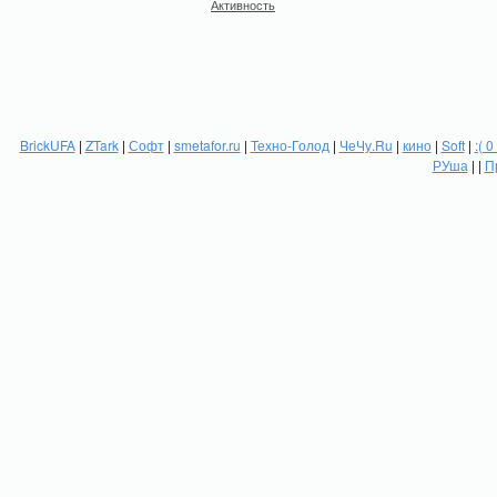
Активность
BrickUFA
|
ZTark
|
Софт
|
smetafor.ru
|
Техно-Голод
|
ЧеЧу.Ru
|
кино
|
Soft
|
:( 0
РУша
| |
П