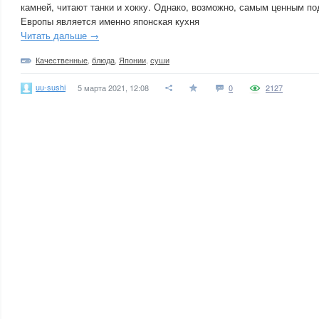
камней, читают танки и хокку. Однако, возможно, самым ценным п
Европы является именно японская кухня
Читать дальше →
Качественные
,
блюда
,
Японии
,
суши
uu-sushi
5 марта 2021, 12:08
0
2127