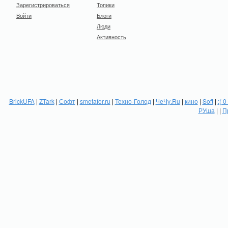
Зарегистрироваться
Топики
Войти
Блоги
Люди
Активность
BrickUFA
|
ZTark
|
Софт
|
smetafor.ru
|
Техно-Голод
|
ЧеЧу.Ru
|
кино
|
Soft
|
:( 0
РУша
| |
П