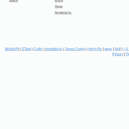
Войти
Блоги
Люди
Активность
BrickUFA
|
ZTark
|
Софт
|
smetafor.ru
|
Техно-Голод
|
ЧеЧу.Ru
|
кино
|
Soft
|
:( 0
РУша
| |
П