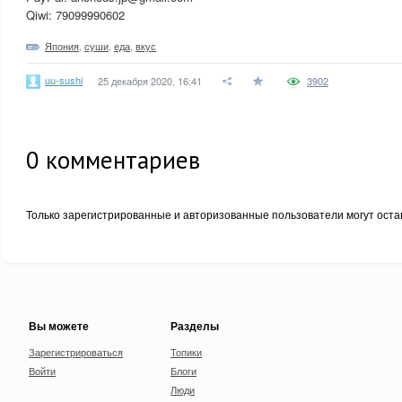
Qiwi: 79099990602
Япония
,
суши
,
еда
,
вкус
uu-sushi
25 декабря 2020, 16:41
3902
0
комментариев
Только зарегистрированные и авторизованные пользователи могут оста
Вы можете
Разделы
Зарегистрироваться
Топики
Войти
Блоги
Люди