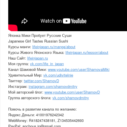
Японка Мики Пробует Русские Суши
Japanese Girl Tastes Russian Sushi
Курсы манги:
lifeinjapan.ru/manga/about
Курсы Живого Японского Языка:
lifeinjapan.ru/lesson/about
Наш Сайт:
lifeinjapan.ru
Моя группа:
vk.com/life_in_japan
Канал Шамовой Мики:
www.youtube.com/user/ShamovaMiki
Удивительный Мир:
vk.com/udivitelnie
Твиттер:
twitter.com/ShamovD
Инстаграм:
instagram.com/shamovdmitry
Мой авторский блог:
www.youtube.com/user/ShamovD
Группа авторского блога:
vk.com/shamovdmitry
Помочь в развитии канала по желанию:
Яндекс.Деньги: 41001976242342
WebMoney: R418247438181, Z134535442693
PayPal: anchous.jp@gmail.com